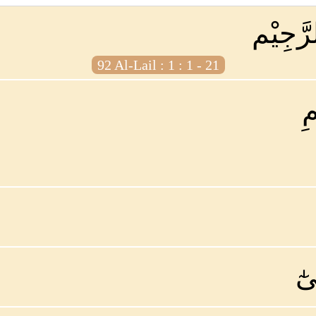
رَّجِيْم
92 Al-Lail : 1 : 1 - 21
ِ
ٰٓ