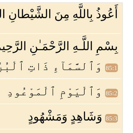
أَعُوذُ بِاللَّهِ مِنَ الشَّيْطانِ ال
بِسْمِ اللَّـهِ الرَّحْمَـٰنِ الرَّحِيم
وَٱلسَّمَآءِ ذَاتِ ٱلْبُر
85:1
وَٱلْيَوْمِ ٱلْمَوْعُودِ
85:2
وَشَاهِدٍ وَمَشْهُودٍ
85:3