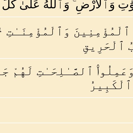
ٰتِ وَٱلْأَرْضِ ۚ وَٱللَّهُ عَلَىٰ كُلّ
لْمُؤْمِنِينَ وَٱلْمُؤْمِنَـٰتِ ثُ
بُ ٱلْحَرِيقِ
َعَمِلُوا۟ ٱلصَّـٰلِحَـٰتِ لَهُمْ جَ
 ٱلْكَبِيرُ