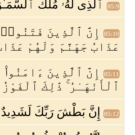
ٱلَّذِى لَهُۥ مُلْكُ ٱلسَّمَـٰوَ
85:9
إِنَّ ٱلَّذِينَ فَتَنُوا۟ ٱ
85:10
عَذَابُ جَهَنَّمَ وَلَهُمْ عَذَا
إِنَّ ٱلَّذِينَ ءَامَنُوا۟ و
85:11
ٱلْأَنْهَـٰرُ ۚ ذَٰلِكَ ٱلْفَوْزُ
إِنَّ بَطْشَ رَبِّكَ لَشَدِيدٌ
85:12