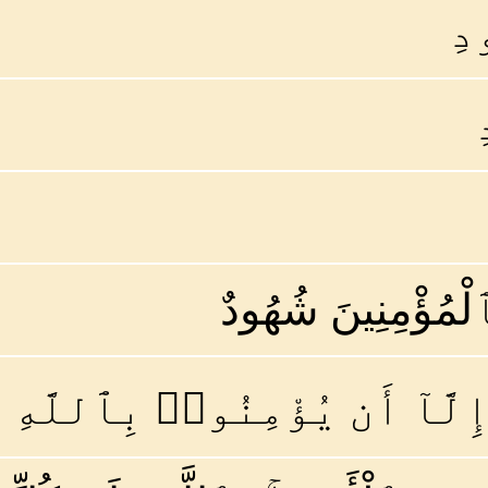
دِ
ٱلْمُؤْمِنِينَ شُهُودٌ
ِلَّآ أَن يُؤْمِنُوا۟ بِٱللَّهِ 