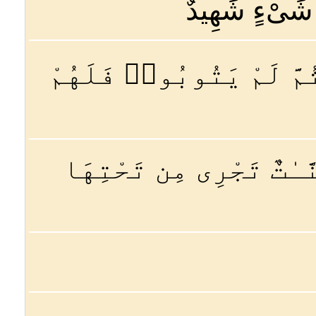
ِ شَىْءٍ شَهِيدٌ
مَّ لَمْ يَتُوبُوا۟ فَلَهُمْ
نَّـٰتٌ تَجْرِى مِن تَحْتِهَا