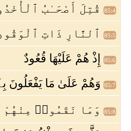
قُتِلَ أَصْحَـٰبُ ٱلْأُخْدُو
85:4
ٱلنَّارِ ذَاتِ ٱلْوَقُودِ
85:5
إِذْ هُمْ عَلَيْهَا قُعُودٌ
85:6
وَهُمْ عَلَىٰ مَا يَفْعَلُونَ بِ
85:7
وَمَا نَقَمُوا۟ مِنْهُمْ إ
85:8