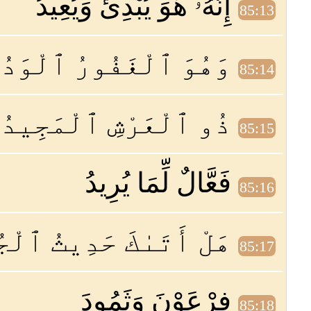
إِنَّهُۥ هُوَ يُبْدِئُ وَيُعِيدُ
85:13
وَهُوَ ٱلْغَفُورُ ٱلْوَدُ
85:14
ذُو ٱلْعَرْشِ ٱلْمَجِيدُ
85:15
فَعَّالٌ لِّمَا يُرِيدُ
85:16
هَلْ أَتَىٰكَ حَدِيثُ ٱلْج
85:17
فِرْعَوْنَ وَثَمُودَ
85:18