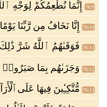
إِنَّمَا نُطْعِمُكُمْ لِوَجْهِ ٱللّ
76:9
إِنَّا نَخَافُ مِن رَّبِّنَا يَوْ
76:10
فَوَقَىٰهُمُ ٱللَّهُ شَرَّ ذَٰلِكَ
76:11
وَجَزَىٰهُم بِمَا صَبَرُوا۟ جَن
76:12
مُّتَّكِـِٔينَ فِيهَا عَلَى ٱلْأَرَ
76:13