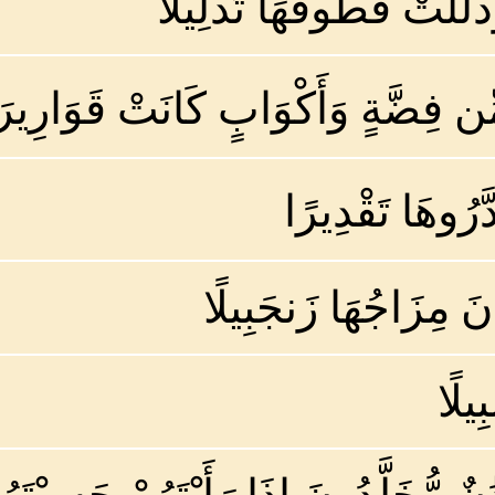
َذُلِّلَتْ قُطُوفُهَا تَذْلِيلًا
 مِّن فِضَّةٍ وَأَكْوَابٍ كَانَتْ قَوَارِ
ُوهَا تَقْدِيرًا
َ مِزَاجُهَا زَنجَبِيلًا
يلًا