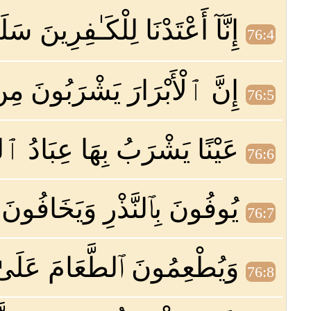
إِنَّآ أَعْتَدْنَا لِلْكَـٰفِرِينَ 
76:4
إِنَّ ٱلْأَبْرَارَ يَشْرَبُونَ م
76:5
عَيْنًا يَشْرَبُ بِهَا عِبَادُ ٱللَّ
76:6
يُوفُونَ بِٱلنَّذْرِ وَيَخَافُونَ
76:7
وَيُطْعِمُونَ ٱلطَّعَامَ عَلَىٰ ح
76:8