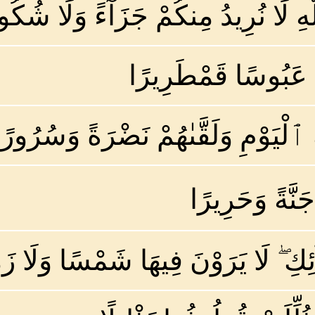
َهِ لَا نُرِيدُ مِنكُمْ جَزَآءً وَلَا شُكُو
مًا عَبُوسًا قَمْطَرِيرًا
 ٱلْيَوْمِ وَلَقَّىٰهُمْ نَضْرَةً وَسُرُورًا
َّةً وَحَرِيرًا
آئِكِ ۖ لَا يَرَوْنَ فِيهَا شَمْسًا وَلَا زَ