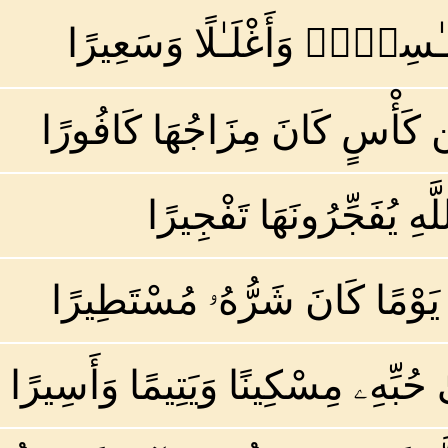
سَلَـٰسِلَا۟ وَأَغْلَـٰلًا وَسَعِيرًا
ِن كَأْسٍ كَانَ مِزَاجُهَا كَافُورًا
هِ يُفَجِّرُونَهَا تَفْجِيرًا
 يَوْمًا كَانَ شَرُّهُۥ مُسْتَطِيرًا
ُبِّهِۦ مِسْكِينًا وَيَتِيمًا وَأَسِيرًا