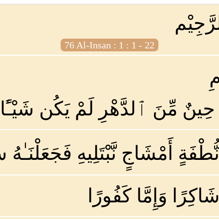
رَّجِيْم
76 Al-Insan : 1 : 1 - 22
ِ
ينٌ مِّنَ ٱلدَّهْرِ لَمْ يَكُن شَيْـًٔا 
نُّطْفَةٍ أَمْشَاجٍ نَّبْتَلِيهِ فَجَعَلْنَـ
 شَاكِرًا وَإِمَّا كَفُورًا