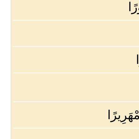
رًا
مْهَرِيرًا