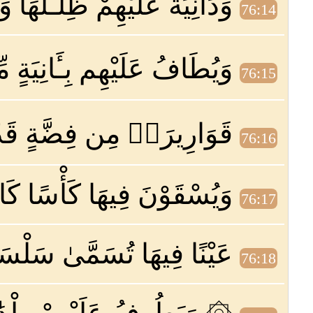
وَدَانِيَةً عَلَيْهِمْ ظِلَـٰلُهَا و
76:14
وَيُطَافُ عَلَيْهِم بِـَٔانِيَةٍ
76:15
قَوَارِيرَا۟ مِن فِضَّةٍ قَدَّر
76:16
وَيُسْقَوْنَ فِيهَا كَأْسًا كَان
76:17
عَيْنًا فِيهَا تُسَمَّىٰ سَلْسَبِ
76:18