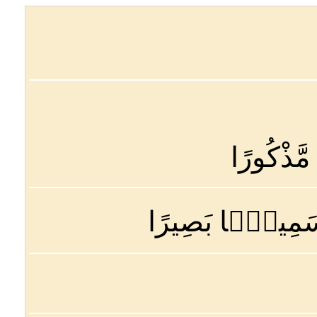
مَّذْكُورًا
ٰهُ سَمِيعًۢا بَصِيرًا