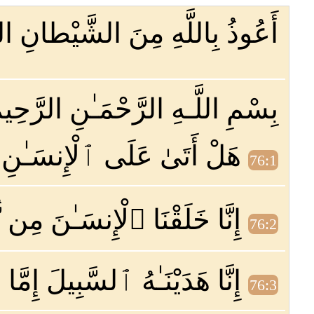
أَعُوذُ بِاللَّهِ مِنَ الشَّيْطانِ ال
بِسْمِ اللَّـهِ الرَّحْمَـٰنِ الرَّحِيم
هَلْ أَتَىٰ عَلَى ٱلْإِنسَـٰنِ حِ
76:1
إِنَّا خَلَقْنَا ٱلْإِنسَـٰنَ مِن 
76:2
إِنَّا هَدَيْنَـٰهُ ٱلسَّبِيلَ إِمَّا
76:3